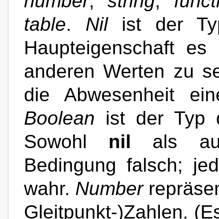
number
,
string
,
funct
table
.
Nil
ist der T
Haupteigenschaft es 
anderen Werten zu sei
die Abwesenheit ein
Boolean
ist der Typ
Sowohl
nil
als a
Bedingung falsch; je
wahr.
Number
repräsen
Gleitpunkt-)Zahlen. (Es