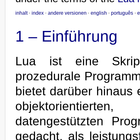
inhalt
·
index
·
andere versionen
·
english
·
português
·
e
1 –
Einführung
Lua ist eine Skrip
prozedurale Programm
bietet darüber hinaus 
objektorientiert
datengestützten Pro
gedacht, als leistungs