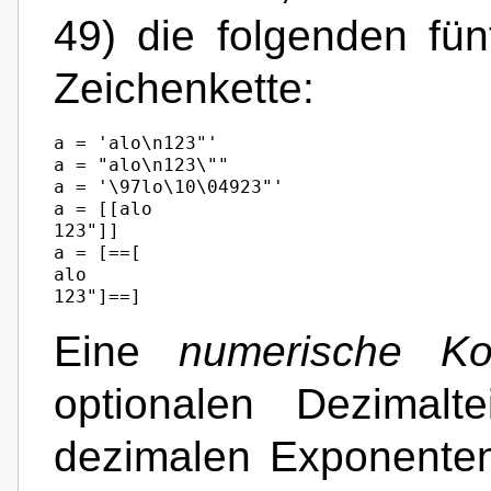
49) die folgenden fünf
Zeichenkette:
a = 'alo\n123"'

a = "alo\n123\""

a = '\97lo\10\04923"'

a = [[alo

123"]]

a = [==[

alo

123"]==]
Eine
numerische Ko
optionalen Dezimalt
dezimalen Exponente