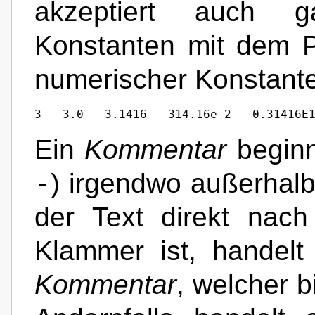
akzeptiert auch ga
Konstanten mit dem 
numerischer Konstant
3   3.0   3.1416   314.16e-2   0.31416E
Ein
Kommentar
beginn
-
) irgendwo außerhalb
der Text direkt nac
Klammer ist, handel
Kommentar
, welcher b