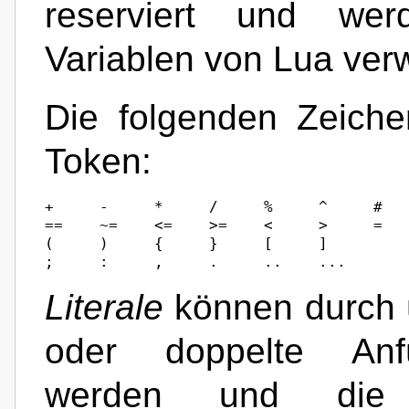
reserviert und wer
Variablen von Lua ver
Die folgenden Zeiche
Token:
+     -     *     /     %     ^     #

==    ~=    <=    >=    <     >     =

(     )     {     }     [     ]

;     :     ,     .     ..    ...
Literale
können durch 
oder doppelte Anfü
werden und die f