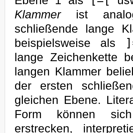
[=[
Ebene 1 als
usw
Klammer
ist analog
schließende lange K
]
beispielsweise als
lange Zeichenkette b
langen Klammer belie
der ersten schließe
gleichen Ebene. Liter
Form können sich
erstrecken, interpre