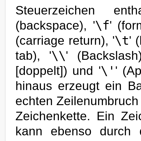
Steuerzeichen enth
\f
(backspace), '
' (for
\t
(carriage return), '
' 
\\
tab), '
' (Backslash)
\'
[doppelt]) und '
' (A
hinaus erzeugt ein B
echten Zeilenumbruch 
Zeichenkette. Ein Zei
kann ebenso durch 